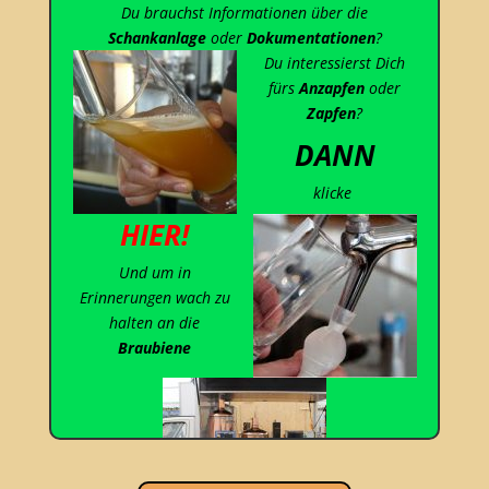
Du brauchst Informationen über die
probier dein Glück mal
Schankanlage
oder
Dokumentationen
?
HIER!
Du interessierst Dich
fürs
Anzapfen
oder
Zapfen
?
DANN
klicke
HIER!
Und um in
Erinnerungen wach zu
halten an die
Braubiene