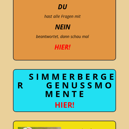
DU
hast alle Fragen mit
NEIN
beantwortet, dann schau mal
HIER!
S I M M E R B E R G E
R G E N U S S M O
M E N T E
HIER!