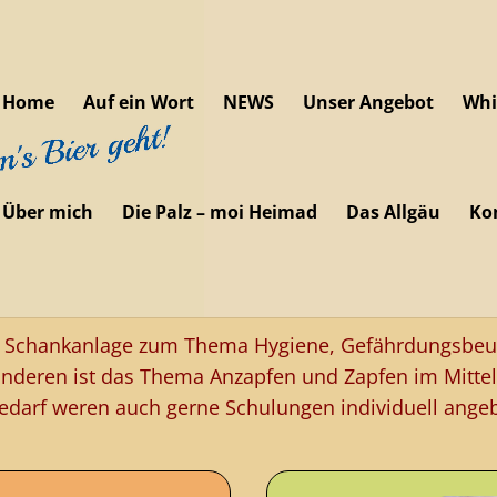
Home
Auf ein Wort
NEWS
Unser Angebot
Whi
Über mich
Die Palz – moi Heimad
Das Allgäu
Ko
Schulungen und Wissen
e Schankanlage zum Thema Hygiene, Gefährdungsbeu
nderen ist das Thema Anzapfen und Zapfen im Mittel
edarf weren auch gerne Schulungen individuell ange