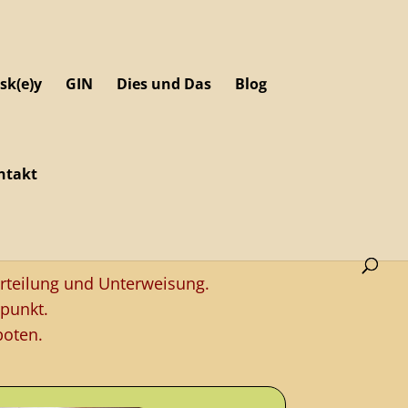
sk(e)y
GIN
Dies und Das
Blog
ntakt
rteilung und Unterweisung.
punkt.
boten.