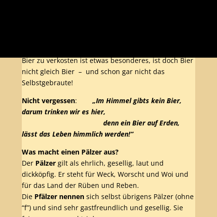
Die Lust am Bierbrauen und diese Freude mit
anderen Menschen zu teilen, inspiriert mich jedes
Mal aufs neue.
Bierbrauen ist Handwerk – ehrlich,leidenschaftlich
und inspirierend.
Bier zu verkosten ist etwas besonderes, ist doch Bier
nicht gleich Bier – und schon gar nicht das
Selbstgebraute!
Nicht vergessen
:
„Im Himmel gibts kein Bier,
darum trinken wir es hier,
denn ein Bier auf Erden,
lässt das Leben himmlich werden!“
Was macht einen Pälzer aus?
Der
Pälzer
gilt als ehrlich, gesellig, laut und
dickköpfig. Er steht für Weck, Worscht und Woi und
für das Land der Rüben und Reben.
Die
Pfälzer nennen
sich selbst übrigens Pälzer (ohne
“f”) und sind sehr gastfreundlich und gesellig. Sie