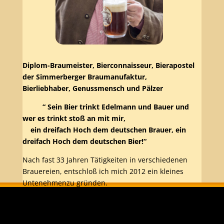
Diplom-Braumeister, Bierconnaisseur, Bierapostel
der Simmerberger Braumanufaktur,
Bierliebhaber, Genussmensch und Pälzer
“ Sein Bier trinkt Edelmann und Bauer und
wer es trinkt stoß an mit mir,
ein dreifach Hoch dem deutschen Brauer, ein
dreifach Hoch dem deutschen Bier!“
Nach fast 33 Jahren Tätigkeiten in verschiedenen
Brauereien, entschloß ich mich 2012 ein kleines
Untenehmen
zu gründen.
Was mit „Mach dein Bier“ begann und sich in der
„Babenhausener Bierakademie“ 2014 fortsetzte,
findet
nun sein Finale in der „Bierakademie Bayern“.