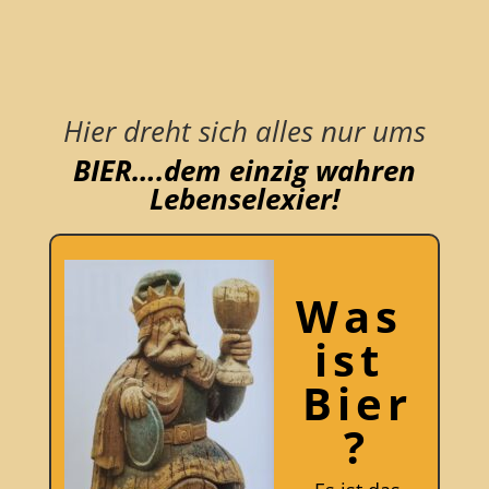
BAYERN
Willkommen auf meiner
Homepage!
Hier dreht sich alles nur ums
BIER….dem einzig wahren
Lebenselexier!
Was
ist
Bier
?