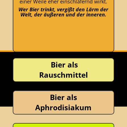
einer Weile eher einschläfernd wirkt.
Wer Bier trinkt, vergißt den Lärm der
Welt, der äußeren und der inneren.
Was war
Bier als
Bier?
Rauschmittel
Bier war nicht immer so derartig
langweilig. Bier wurde früher durch die
Bier als
Kraft bestimmter Kräuter belebt.
Aphrodisiakum