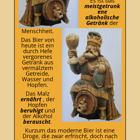
Es ist das
meistgetrunk
ene
alkoholische
Getränk
der
Menschheit.
Das Bier von
heute ist ein
durch Hefe
vergorenes
Getränk aus
vermälztem
Getreide,
Wasser und
Hopfen.
Das Malz
ernährt
, der
Hopfen
beruhigt
und
der Alkohol
berauscht
.
Kurzum das moderne Bier ist eine
Droge, die zwar erfrischt, doch nach