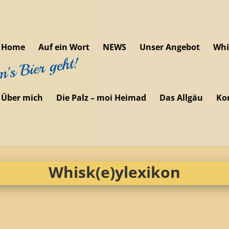
Home
Auf ein Wort
NEWS
Unser Angebot
Whi
Über mich
Die Palz – moi Heimad
Das Allgäu
Ko
Whisk(e)ylexikon