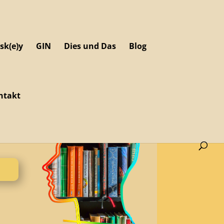
sk(e)y
GIN
Dies und Das
Blog
ntakt