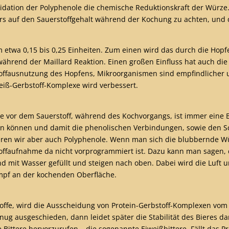
xidation der Polyphenole die chemische Reduktionskraft der Würze.
ers auf den Sauerstoffgehalt während der Kochung zu achten, und d
 etwa 0,15 bis 0,25 Einheiten. Zum einen wird das durch die Hop
während der Maillard Reaktion. Einen großen Einfluss hat auch d
stoffausnutzung des Hopfens, Mikroorganismen sind empfindlicher u
weiß-Gerbstoff-Komplexe wird verbessert.
e vor dem Sauerstoff, während des Kochvorgangs, ist immer eine B
en können und damit die phenolischen Verbindungen, sowie den Schu
ieren wir aber auch Polyphenole. Wenn man sich die blubbernde W
toffaufnahme da nicht vorprogrammiert ist. Dazu kann man sagen,
d mit Wasser gefüllt und steigen nach oben. Dabei wird die Luft 
ampf an der kochenden Oberfläche.
fe, wird die Ausscheidung von Protein-Gerbstoff-Komplexen vom B
nug ausgeschieden, dann leidet später die Stabilität des Bieres da
ttere hervorzurufen – die sogenannte Eiweißbittere. Fällt das Pro