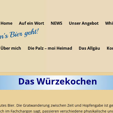
Home
Auf ein Wort
NEWS
Unser Angebot
Whi
Über mich
Die Palz – moi Heimad
Das Allgäu
Ko
Das Würzekochen
 gutes Bier. Die Gratwanderung zwischen Zeit und Hopfengabe ist g
uch im Fachchargon sagt, passieren verschiedene physikalische u