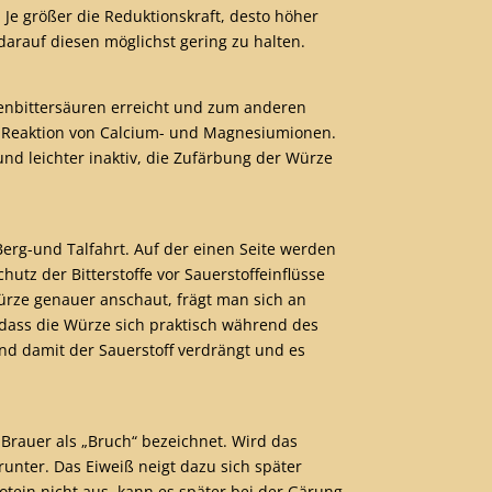
 Je größer die Reduktionskraft, desto höher
arauf diesen möglichst gering zu halten.
fenbittersäuren erreicht und zum anderen
ie Reaktion von Calcium- und Magnesiumionen.
nd leichter inaktiv, die Zufärbung der Würze
erg-und Talfahrt. Auf der einen Seite werden
tz der Bitterstoffe vor Sauerstoffeinflüsse
ürze genauer anschaut, frägt man sich an
 dass die Würze sich praktisch während des
und damit der Sauerstoff verdrängt und es
rauer als „Bruch“ bezeichnet. Wird das
runter. Das Eiweiß neigt dazu sich später
tein nicht aus, kann es später bei der Gärung