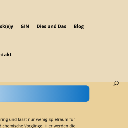
sk(e)y
GIN
Dies und Das
Blog
ntakt
ering und lässt nur wenig Spielraum für
nd chemische Vorgänge. Hier werden die