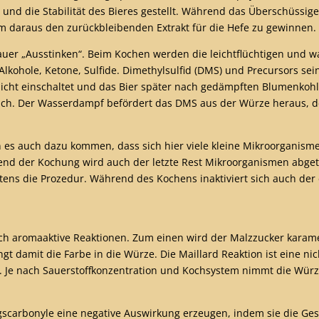
und die Stabilität des Bieres gestellt. Während das Überschüssi
um daraus den zurückbleibenden Extrakt für die Hefe zu gewinnen.
rauer „Ausstinken“. Beim Kochen werden die leichtflüchtigen un
lkohole, Ketone, Sulfide. Dimethylsulfid (DMS) und Precursors se
icht einschaltet und das Bier später nach gedämpften Blumenkohl 
lich. Der Wasserdampf befördert das DMS aus der Würze heraus, de
es auch dazu kommen, dass sich hier viele kleine Mikroorganisme
nd der Kochung wird auch der letzte Rest Mikroorganismen abgetöt
s die Prozedur. Während des Kochens inaktiviert sich auch der e
uch aromaaktive Reaktionen. Zum einen wird der Malzzucker karame
t damit die Farbe in die Würze. Die Maillard Reaktion ist eine ni
. Je nach Sauerstoffkonzentration und Kochsystem nimmt die Wür
arbonyle eine negative Auswirkung erzeugen, indem sie die Gesc