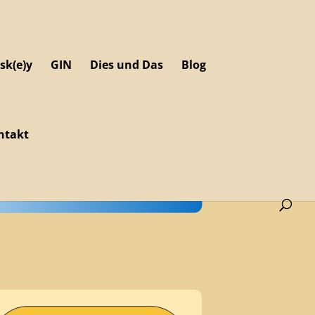
sk(e)y
GIN
Dies und Das
Blog
ntakt