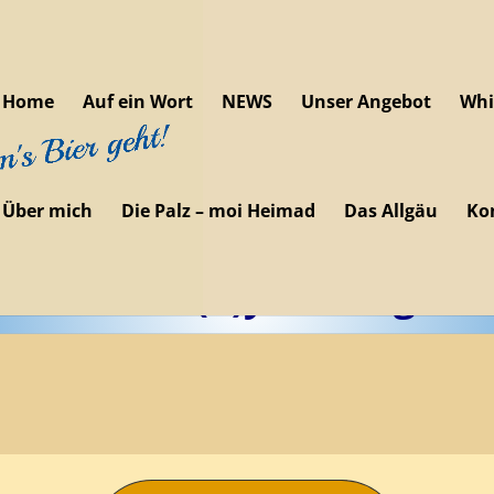
Home
Auf ein Wort
NEWS
Unser Angebot
Whi
Über mich
Die Palz – moi Heimad
Das Allgäu
Ko
Whisk(e)y Tasting