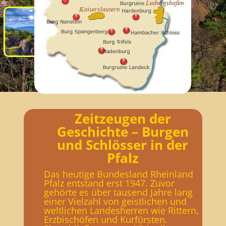
Madenburg
Zeitzeugen der
Geschichte – Burgen
und Schlösser in der
Pfalz
Das heutige Bundesland Rheinland
Pfalz entstand erst 1947. Zuvor
gehörte es über tausend Jahre lang
einer Vielzahl von geistlichen und
weltlichen Landesherren wie Rittern,
Erzbischöfen und Kurfürsten.