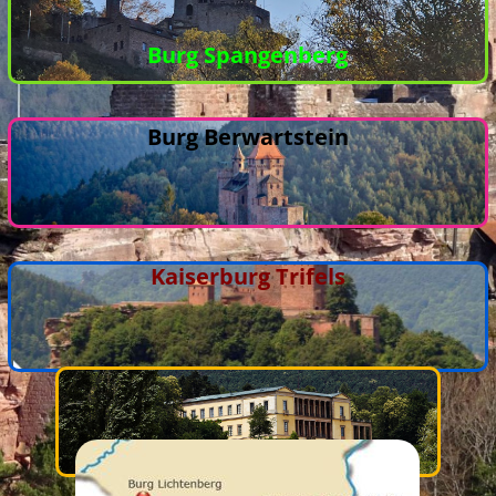
Burg Spangenberg
Burg Berwartstein
Kaiserburg Trifels
Villa Ludwigshöhe