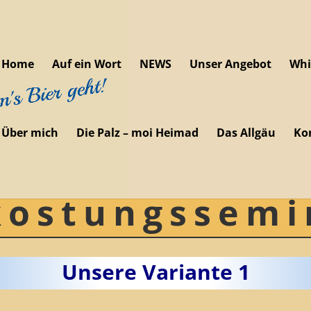
Home
Auf ein Wort
NEWS
Unser Angebot
Whi
Über mich
Die Palz – moi Heimad
Das Allgäu
Ko
kostungssemi
Unsere Variante 1