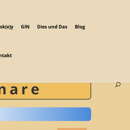
sk(e)y
GIN
Dies und Das
Blog
ntakt
nare