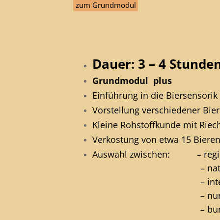
zum Grundmodul
Dauer: 3 – 4 Stunde
Grundmodul plus
Einführung in die Biersensorik
Vorstellung verschiedener Bier
Kleine Rohstoffkunde mit Rie
Verkostung von etwa 15 Biere
Auswahl zwischen: –
reg
– nation
– internati
– nu
– bunt gem