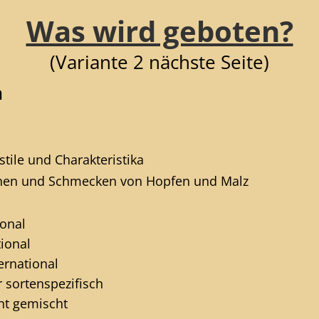
Was wird geboten?
(Variante 2 nächste Seite)
n
stile und Charakteristika
chen und Schmecken von Hopfen und Malz
n
ional
al
onal
r
sortenspezifisch
ischt