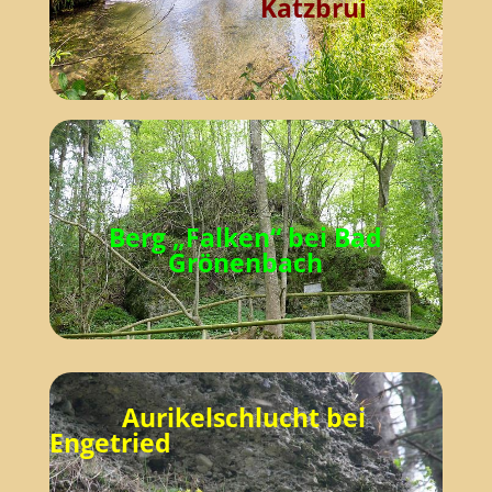
Katzbrui
Berg „Falken“
bei Bad
Grönenbach
Mogadir @ Wikipedia; CC-BY-SA-3.0
Aurikelschlucht bei
Engetried