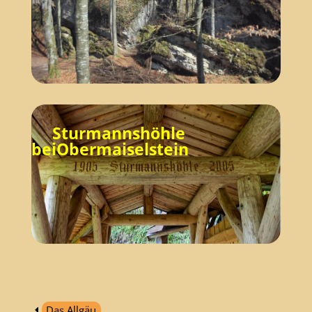
Sturmannshöhle
beiObermaiselstein
Das Allgäu