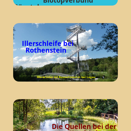
Biotopverbund
Günztal
Illerschleife bei
Rothenstein
Illerbrücke mt Aussichtsturm bei Legau
Die Quellen bei der