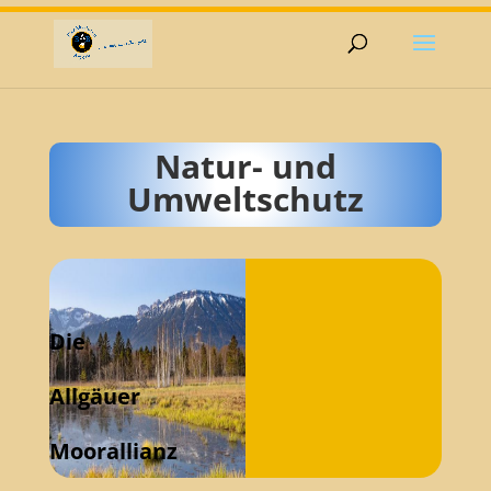
Natur- und
Umweltschutz
Die
Allgäuer
Moorallianz