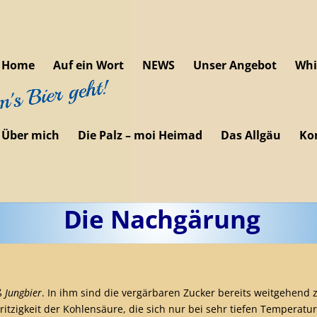
Home
Auf ein Wort
NEWS
Unser Angebot
Whi
Über mich
Die Palz – moi Heimad
Das Allgäu
Ko
Die Nachgärung
aß
Jungbier
. In ihm sind die vergärbaren Zucker bereits weitgehend
pritzigkeit der Kohlensäure, die sich nur bei sehr tiefen Temperatu