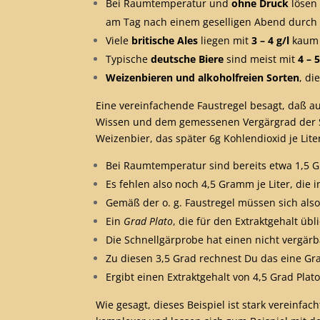
Bei Raumtemperatur und
ohne Druck
lösen 
am Tag nach einem geselligen Abend durch 
Viele
britische
Ales
liegen mit
3 – 4 g/l
kaum 
Typische
deutsche Biere
sind meist mit
4 – 5
Weizenbieren
und alkoholfreien Sorten
, di
Eine vereinfachende Faustregel besagt, daß 
Wissen und dem gemessenen Vergärgrad der S
Weizenbier, das später 6g Kohlendioxid je Lit
Bei Raumtemperatur sind bereits etwa 1,5 
Es fehlen also noch 4,5 Gramm je Liter, die
Gemäß der o. g. Faustregel müssen sich als
Ein
Grad Plato
, die für den Extraktgehalt ü
Die Schnellgärprobe hat einen nicht vergärb
Zu diesen 3,5 Grad rechnest Du das eine G
Ergibt einen Extraktgehalt von 4,5 Grad Pl
Wie gesagt, dieses Beispiel ist stark vereinf