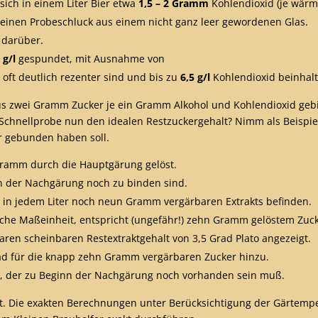
sich in einem Liter Bier etwa
1,5 – 2 Gramm
Kohlendioxid (je wärme
einen Probeschluck aus einem nicht ganz leer gewordenen Glas.
darüber.
 g/l
gespundet, mit Ausnahme von
e oft deutlich rezenter sind und bis zu
6,5 g/l
Kohlendioxid beinhalt
aus zwei Gramm Zucker je ein Gramm Alkohol und Kohlendioxid geb
chnellprobe nun den idealen Restzuckergehalt? Nimm als Beispie
er gebunden haben soll.
Gramm durch die Hauptgärung gelöst.
 in der Nachgärung noch zu binden sind.
o in jedem Liter noch neun Gramm vergärbaren Extrakts befinden.
bliche Maßeinheit, entspricht (ungefähr!) zehn Gramm gelöstem Zuck
aren scheinbaren Restextraktgehalt von 3,5 Grad Plato angezeigt.
rad für die knapp zehn Gramm vergärbaren Zucker hinzu.
ato, der zu Beginn der Nachgärung noch vorhanden sein muß.
acht. Die exakten Berechnungen unter Berücksichtigung der Gärtem