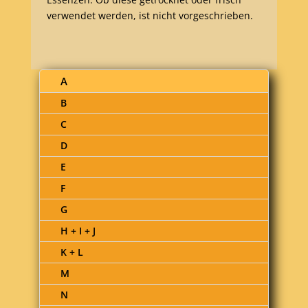
verwendet werden, ist nicht vorgeschrieben.
A
B
C
D
E
F
G
H + I + J
K + L
M
N