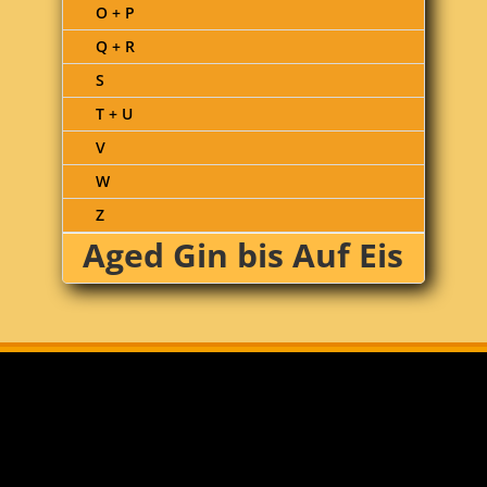
O + P
Q + R
S
T + U
V
W
Z
Aged Gin bis Auf Eis