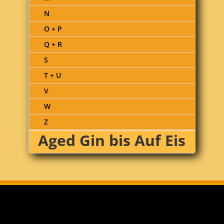
N
O + P
Q + R
S
T + U
V
W
Z
Aged Gin bis Auf Eis