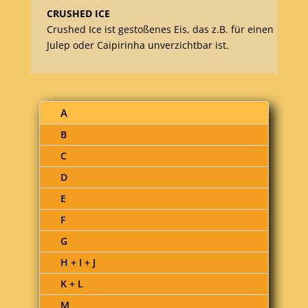
CRUSHED ICE
Crushed Ice ist gestoßenes Eis, das z.B. für einen
Julep oder Caipirinha unverzichtbar ist.
A
B
C
D
E
F
G
H + I + J
K + L
M