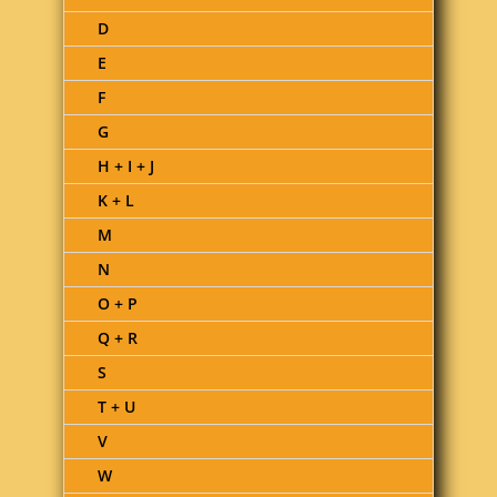
D
E
F
G
H + I + J
K + L
M
N
O + P
Q + R
S
T + U
V
W