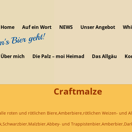
Home
Auf ein Wort
NEWS
Unser Angebot
Whi
Über mich
Die Palz – moi Heimad
Das Allgäu
Ko
Craftmalze
 und rötlichen Biere,Amberbiere,rötlichen Weizen- und Al
arzbier,Malzbier,Abbey- und Trappistenbier,Amberbier,Dar