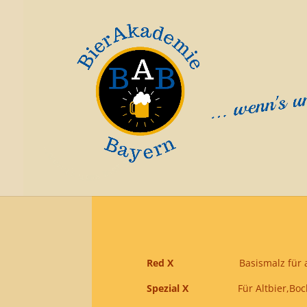
Red X
Basismalz für alle roten
Spezial X
Für Altbier,Bock,Schw