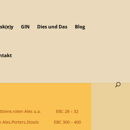
sk(e)y
GIN
Dies und Das
Blog
ntakt
tbiere,roten Ales u.a. EBC 28 – 32
k Ales,Porters,Stouts EBC 300 – 400