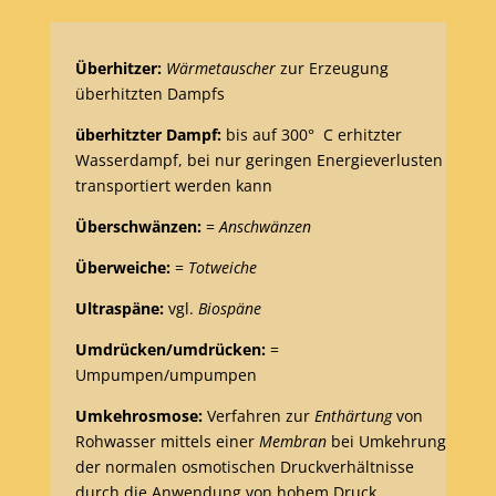
Überhitzer:
Wärmetauscher
zur Erzeugung
überhitzten Dampfs
überhitzter Dampf:
bis auf 300° C erhitzter
Wasserdampf, bei nur geringen Energieverlusten
transportiert werden kann
Überschwänzen:
=
Anschwänzen
Überweiche:
=
Totweiche
Ultraspäne:
vgl.
Biospäne
Umdrücken/umdrücken:
=
Umpumpen/umpumpen
Umkehrosmose:
Verfahren zur
Enthärtung
von
Rohwasser mittels einer
Membran
bei Umkehrung
der normalen osmotischen Druckverhältnisse
durch die Anwendung von hohem Druck