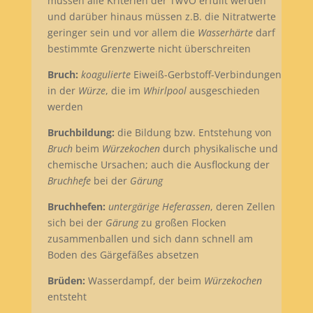
müssen alle Kriterien der TwVO erfüllt werden
und darüber hinaus müssen z.B. die Nitratwerte
geringer sein und vor allem die
Wasserhärte
darf
bestimmte Grenzwerte nicht überschreiten
Bruch:
koagulierte
Eiweiß-Gerbstoff-Verbindungen
in der
Würze
, die im
Whirlpool
ausgeschieden
werden
Bruchbildung:
die Bildung bzw. Entstehung von
Bruch
beim
Würzekochen
durch physikalische und
chemische Ursachen; auch die Ausflockung der
Bruchhefe
bei der
Gärung
Bruchhefen:
untergärige Heferassen
, deren Zellen
sich bei der
Gärung
zu großen Flocken
zusammenballen und sich dann schnell am
Boden des Gärgefäßes absetzen
Brüden:
Wasserdampf, der beim
Würzekochen
entsteht