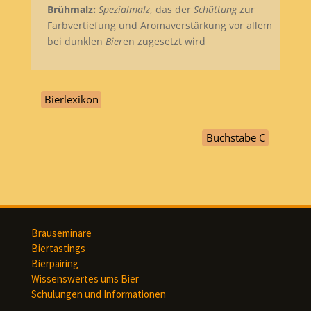
Brühmalz:
Spezialmalz
, das der
Schüttung
zur
Farbvertiefung und Aromaverstärkung vor allem
bei dunklen
Bier
en zugesetzt wird
Bierlexikon
Buchstabe C
Brauseminare
Biertastings
Bierpairing
Wissenswertes ums Bier
Schulungen und Informationen