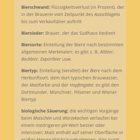
Bierschwand:
Flüssigkeitsverlust (in Prozent), der
in der Brauerei vom Zeitpunkt des
Ausschlagens
bis zum Verkaufsbier auftritt
Biersieder:
Brauer, der das Sudhaus bedient
Biersorte:
Einteilung der Biere nach bestimmten
allgemeinen Merkmalen; es gibt z. B.
Altbier,
Bockbier, Exportbier
usw.
Biertyp:
Einteilung (veraltet) der
Biere
nach dem
Herkunftsort, dem dort typischen Brauwasser,
der
Malz
farbe und der
Hopfengabe
; es gibt den
Dortmunder, Münchner, Pilsener und Wiener
Biertyp
biologische Säuerung:
die wichtigen Vorgänge
beim
Maischen
und
Würzekochen
verlaufen bei
einem niedrigeren
pH
-Wert besser oder
intensiver; Malz enthält auf seiner Oberfläche in
großer Menge Milchsäurebakterien; dies nutzt