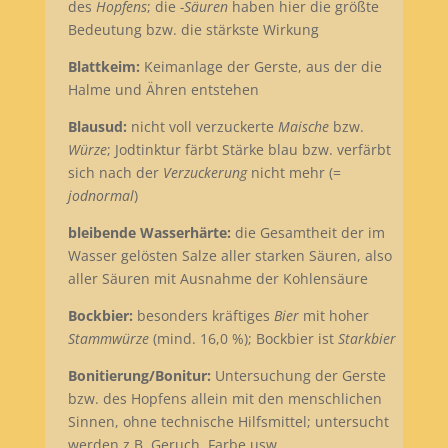
des
Hopfens
; die
-Säuren
haben hier die größte
Bedeutung bzw. die stärkste Wirkung
Blattkeim:
Keimanlage der Gerste, aus der die
Halme und Ähren entstehen
Blausud:
nicht voll verzuckerte
Maische
bzw.
Würze
; Jodtinktur färbt Stärke blau bzw. verfärbt
sich nach der
Verzuckerung
nicht mehr (=
jodnormal
)
bleibende Wasserhärte:
die Gesamtheit der im
Wasser gelösten Salze aller starken Säuren, also
aller Säuren mit Ausnahme der Kohlensäure
Bockbier:
besonders kräftiges
Bier
mit hoher
Stammwürze
(mind. 16,0 %); Bockbier ist
Starkbier
Bonitierung/Bonitur:
Untersuchung der Gerste
bzw. des Hopfens allein mit den menschlichen
Sinnen, ohne technische Hilfsmittel; untersucht
werden z.B. Geruch, Farbe usw.