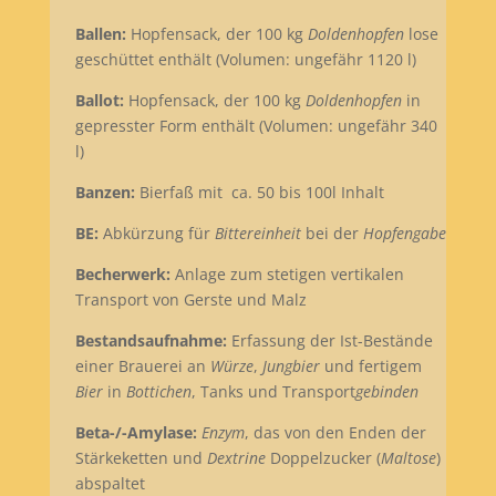
Ballen:
Hopfensack, der 100 kg
Doldenhopfen
lose
geschüttet enthält (Volumen: ungefähr 1120 l)
Ballot:
Hopfensack, der 100 kg
Doldenhopfen
in
gepresster Form enthält (Volumen: ungefähr 340
l)
Banzen:
Bierfaß mit ca. 50 bis 100l Inhalt
BE:
Abkürzung für
Bittereinheit
bei der
Hopfengabe
Becherwerk:
Anlage zum stetigen vertikalen
Transport von Gerste und Malz
Bestandsaufnahme:
Erfassung der Ist-Bestände
einer Brauerei an
Würze
,
Jungbier
und fertigem
Bier
in
Bottichen
, Tanks und Transport
gebinden
Beta-/-Amylase:
Enzym
, das von den Enden der
Stärkeketten und
Dextrine
Doppelzucker (
Maltose
)
abspaltet