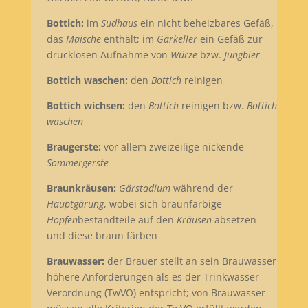
Bottich:
im
Sudhaus
ein nicht beheizbares Gefäß,
das
Maische
enthält; im
Gärkeller
ein Gefäß zur
drucklosen Aufnahme von
Würze
bzw.
Jungbier
Bottich waschen:
den
Bottich
reinigen
Bottich wichsen:
den
Bottich
reinigen bzw.
Bottich
waschen
Braugerste:
vor allem zweizeilige nickende
Sommergerste
Braunkräusen:
Gärstadium
während der
Hauptgärung
, wobei sich braunfarbige
Hopfen
bestandteile auf den
Kräusen
absetzen
und diese braun färben
Brauwasser:
der Brauer stellt an sein Brauwasser
höhere Anforderungen als es der Trinkwasser-
Verordnung (TwVO) entspricht; von Brauwasser