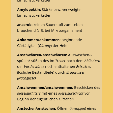
Einfachzuckerketten
Amylopektin:
Stärke bzw. verzweigte
Einfachzuckerketten
anaerob:
keinen Sauerstoff zum Leben
brauchend (z.B. bei Mikroorganismen)
Ankommen/ankommen:
beginnende
Gärtätigkeit (
Gärung
) der Hefe
Anschwänzen/anschwänzen:
Auswaschen/-
spülen/-süßen des im
Treber
nach dem
Abläutern
der
Vorderwürze
noch enthaltenen
Extraktes
(lösliche Bestandteile) durch
Brauwasser
(Nachgüsse)
Anschwemmen/anschwemmen:
Beschicken des
Kieselgurfilters
mit eines
Kieselgurschicht
vor
Beginn der eigentlichen
Filtration
Anstechen/anstechen:
Öffnen (
Anzapfen
) eines