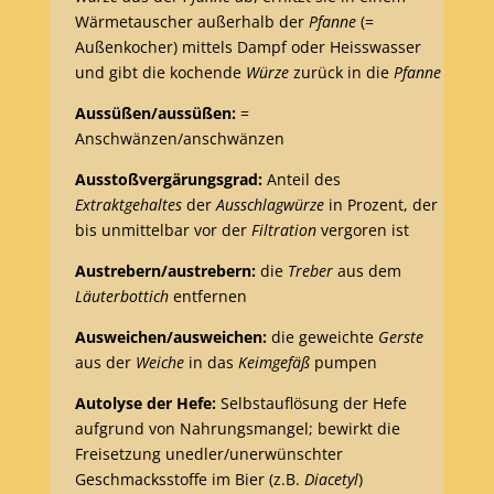
Wärmetauscher außerhalb der
Pfanne
(=
Außenkocher) mittels Dampf oder Heisswasser
und gibt die kochende
Würze
zurück in die
Pfanne
Aussüßen/aussüßen:
=
Anschwänzen/anschwänzen
Ausstoßvergärungsgrad:
Anteil des
Extraktgehaltes
der
Ausschlagwürze
in Prozent, der
bis unmittelbar vor der
Filtration
vergoren ist
Austrebern/austrebern:
die
Treber
aus dem
Läuterbottich
entfernen
Ausweichen/ausweichen:
die geweichte
Gerste
aus der
Weiche
in das
Keimgefäß
pumpen
Autolyse der Hefe:
Selbstauflösung der Hefe
aufgrund von Nahrungsmangel; bewirkt die
Freisetzung unedler/unerwünschter
Geschmacksstoffe im Bier (z.B.
Diacetyl
)