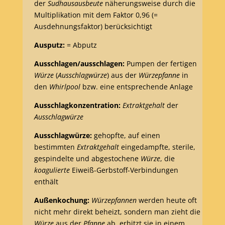
der
Sudhausausbeute
näherungsweise durch die
Multiplikation mit dem Faktor 0,96 (=
Ausdehnungsfaktor) berücksichtigt
Ausputz:
= Abputz
Ausschlagen/ausschlagen:
Pumpen der fertigen
Würze
(
Ausschlagwürze
) aus der
Würzepfanne
in
den
Whirlpool
bzw. eine entsprechende Anlage
Ausschlagkonzentration:
Extraktgehalt
der
Ausschlagwürze
Ausschlagwürze:
gehopfte, auf einen
bestimmten
Extraktgehalt
eingedampfte, sterile,
gespindelte und abgestochene
Würze
, die
koagulierte
Eiweiß-Gerbstoff-Verbindungen
enthält
Außenkochung:
Würzepfannen
werden heute oft
nicht mehr direkt beheizt, sondern man zieht die
Würze
aus der
Pfanne
ab, erhitzt sie in einem