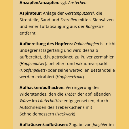
Anzapfen/anzapfen:
vgl.
Anstechen
Aspirateur:
Anlage der
Gerstenputzerei
, die
Strohteile, Sand und
Schrollen
mittels Siebsätzen
und einer Luftabsaugung aus der
Rohgerste
entfernt
Aufbereitung des Hopfens:
Doldenhopfen
ist nicht
unbegrenzt lagerfähig und wird deshalb
aufbereitet, d.h. getrocknet, zu Pulver zermahlen
(
Hopfenpulver
), pelletiert und vakuumverpackt
(
Hopfenpellets
) oder seine wertvollen Bestandteile
werden extrahiert (
Hopfenextrakt
)
Aufhacken/aufhacken:
Verringerung des
Widerstandes, den die
Treber
der abfließenden
Würze
im
Läuterbottich
entgegensetzen, durch
Aufschneiden des Treberkuchens mit
Schneidemessern (
Hackwerk
)
Aufkräusen/aufkräusen:
Zugabe von
Jungbier
im