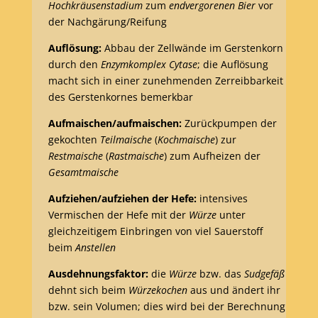
Hochkräusenstadium
zum
endvergorenen Bier
vor
der Nachgärung/Reifung
Auflösung:
Abbau der Zellwände im Gerstenkorn
durch den
Enzymkomplex
Cytase
; die Auflösung
macht sich in einer zunehmenden Zerreibbarkeit
des Gerstenkornes bemerkbar
Aufmaischen/aufmaischen:
Zurückpumpen der
gekochten
Teilmaische
(
Kochmaische
) zur
Restmaische
(
Rastmaische
) zum Aufheizen der
Gesamtmaische
Aufziehen/aufziehen der Hefe:
intensives
Vermischen der Hefe mit der
Würze
unter
gleichzeitigem Einbringen von viel Sauerstoff
beim
Anstellen
Ausdehnungsfaktor:
die
Würze
bzw. das
Sudgefäß
dehnt sich beim
Würzekochen
aus und ändert ihr
bzw. sein Volumen; dies wird bei der Berechnung