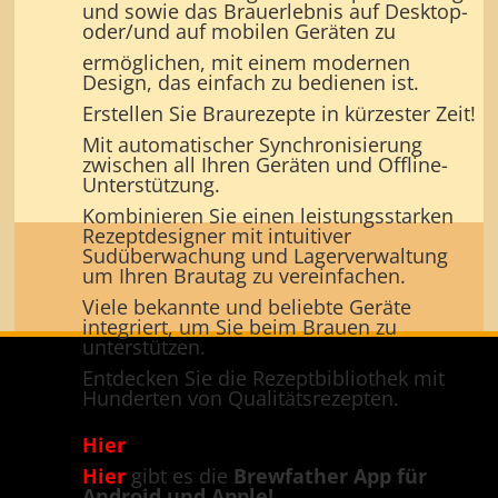
und sowie das Brauerlebnis auf Desktop-
oder/und auf mobilen Geräten zu
ermöglichen, mit einem modernen
Design, das einfach zu bedienen ist.
Erstellen Sie Braurezepte in kürzester Zeit!
Mit automatischer Synchronisierung
zwischen all Ihren Geräten und Offline-
Unterstützung.
Kombinieren Sie einen leistungsstarken
Rezeptdesigner mit intuitiver
Sudüberwachung und Lagerverwaltung
um Ihren Brautag zu vereinfachen.
Viele bekannte und beliebte Geräte
integriert, um Sie beim Brauen zu
unterstützen.
Entdecken Sie die R
ezeptbibliothek mit
Hunderten von Qualitätsrezepten.
Hier
gibt es die
Brewfather APP für PC!
Hier
gibt es die
Brewfather App für
Android und Apple!