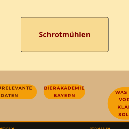
Schrotmühlen
URELEVANTE
BIERAKADEMIE
WAS
DATEN
BAYERN
VO
KLÄ
SOL
eminare
Impressum