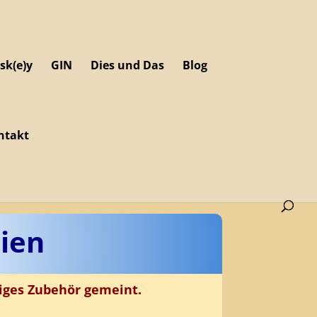
sk(e)y
GIN
Dies und Das
Blog
ntakt
ien
iges Zubehör gemeint.