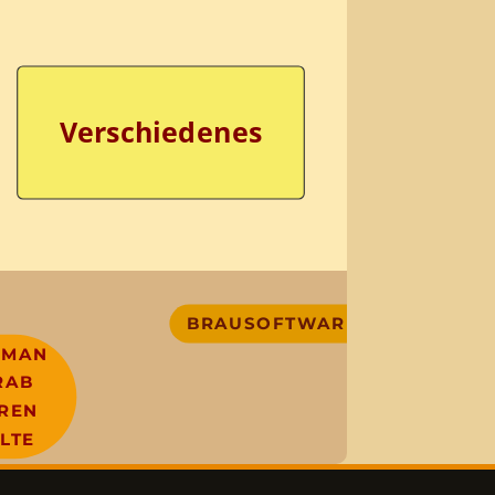
Verschiedenes
BRAUSOFTWARE
 MAN
RAB
REN
LTE