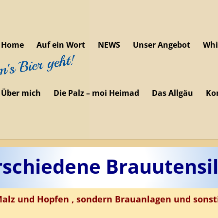
Home
Auf ein Wort
NEWS
Unser Angebot
Whi
Über mich
Die Palz – moi Heimad
Das Allgäu
Ko
rschiedene Brauutensil
 Malz und Hopfen , sondern Brauanlagen und sonst