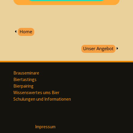
Großer Alpsee bei
Immenstadt im
Home
Oberallgäu
Unser Angebot
Der Schrecksee bei
Hinterstein im
Brauseminare
Oberallgäu
Biertastings
Bierpairing
Wissenswertes ums Bier
Schulungen und Informationen
Der Weißensee bei
Füssen im Ostallgäu
Impressum